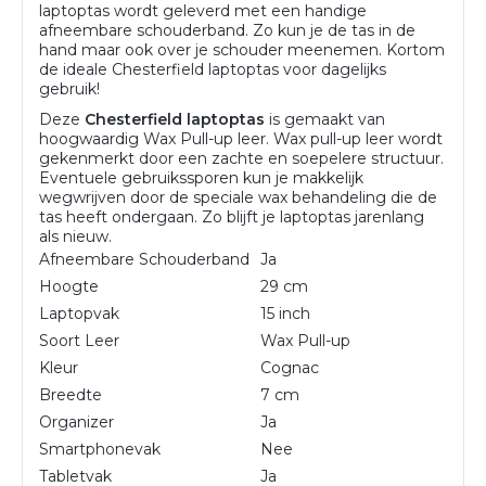
laptoptas wordt geleverd met een handige
afneembare schouderband. Zo kun je de tas in de
hand maar ook over je schouder meenemen. Kortom
de ideale Chesterfield laptoptas voor dagelijks
gebruik!
Deze
Chesterfield laptoptas
is gemaakt van
hoogwaardig Wax Pull-up leer. Wax pull-up leer wordt
gekenmerkt door een zachte en soepelere structuur.
Eventuele gebruikssporen kun je makkelijk
wegwrijven door de speciale wax behandeling die de
tas heeft ondergaan. Zo blijft je laptoptas jarenlang
als nieuw.
Afneembare Schouderband
Ja
Hoogte
29 cm
Laptopvak
15 inch
Soort Leer
Wax Pull-up
Kleur
Cognac
Breedte
7 cm
Organizer
Ja
Smartphonevak
Nee
Tabletvak
Ja