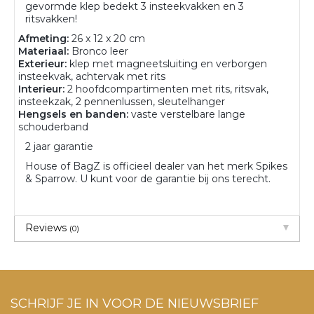
gevormde klep bedekt 3 insteekvakken en 3
ritsvakken!
Afmeting:
26 x 12 x 20 cm
Materiaal:
Bronco leer
Exterieur:
klep met magneetsluiting en verborgen
insteekvak, achtervak met rits
Interieur:
2 hoofdcompartimenten met rits, ritsvak,
insteekzak, 2 pennenlussen, sleutelhanger
Hengsels en banden:
vaste verstelbare lange
schouderband
2 jaar garantie
House of BagZ is officieel dealer van het merk Spikes
& Sparrow. U kunt voor de garantie bij ons terecht.
Reviews
(0)
SCHRIJF JE IN VOOR DE NIEUWSBRIEF