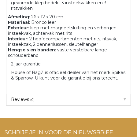
gevormde klep bedekt 3 insteekvakken en 3
ritsvakken!
Afmeting:
26 x 12 x 20 cm
Materiaal:
Bronco leer
Exterieur:
klep met magneetsluiting en verborgen
insteekvak, achtervak met rits
Interieur:
2 hoofdcompartimenten met rits, ritsvak,
insteekzak, 2 pennenlussen, sleutelhanger
Hengsels en banden:
vaste verstelbare lange
schouderband
2 jaar garantie
House of BagZ is officieel dealer van het merk Spikes
& Sparrow. U kunt voor de garantie bij ons terecht.
Reviews
(0)
SCHRIJF JE IN VOOR DE NIEUWSBRIEF