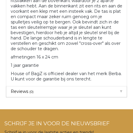
ritsvakken aan de bovenkant waardoor je 2 aparte
vakken hebt. Aan de binnenkant zit een rits en aan de
voorkant een klep met een insteek vak. De tas is plat
en compact maar zeker ruim genoeg om je
spulletjes veilig op te bergen. Ook bevindt zich in de
tas een sleutelriempje waar je je sleutel aan kunt
bevestigen, hierdoor heb je altijd je sleutel snel bij de
hand. De lange schouderband is in lengte te
verstellen en geschikt om zowel "cross-over" als over
de schouder te dragen.
afmetingen 16 x 24 cm
1 jaar garantie
House of BagZ is officieel dealer van het merk Berba.
U kunt voor de garantie bij ons terecht.
Reviews
(0)
SCHRIJF JE IN VOOR DE NIEUWSBRIEF
Schrijf je in voor de laatste acties en trends!