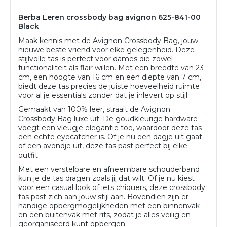
Berba Leren crossbody bag avignon 625-841-00
Black
Maak kennis met de Avignon Crossbody Bag, jouw
nieuwe beste vriend voor elke gelegenheid. Deze
stijlvolle tas is perfect voor dames die zowel
functionaliteit als flair willen. Met een breedte van 23
cm, een hoogte van 16 cm en een diepte van 7 cm,
biedt deze tas precies de juiste hoeveelheid ruimte
voor al je essentials zonder dat je inlevert op stijl.
Gemaakt van 100% leer, straalt de Avignon
Crossbody Bag luxe uit. De goudkleurige hardware
voegt een vleugje elegantie toe, waardoor deze tas
een echte eyecatcher is. Of je nu een dagje uit gaat
of een avondje uit, deze tas past perfect bij elke
outfit.
Met een verstelbare en afneembare schouderband
kun je de tas dragen zoals jij dat wilt. Of je nu kiest
voor een casual look of iets chiquers, deze crossbody
tas past zich aan jouw stijl aan. Bovendien zijn er
handige opbergmogelijkheden met een binnenvak
en een buitenvak met rits, zodat je alles veilig en
georganiseerd kunt opbergen.