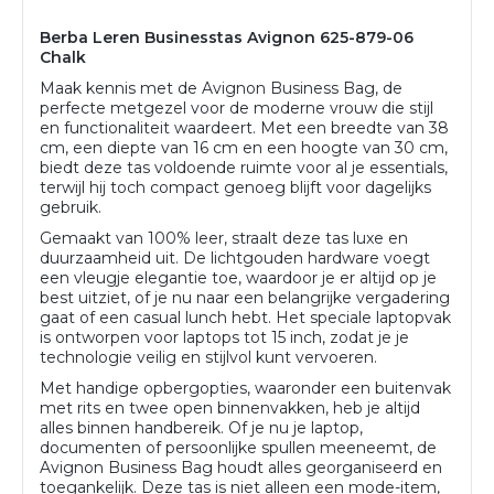
Berba Leren Businesstas Avignon 625-879-06
Chalk
Maak kennis met de Avignon Business Bag, de
perfecte metgezel voor de moderne vrouw die stijl
en functionaliteit waardeert. Met een breedte van 38
cm, een diepte van 16 cm en een hoogte van 30 cm,
biedt deze tas voldoende ruimte voor al je essentials,
terwijl hij toch compact genoeg blijft voor dagelijks
gebruik.
Gemaakt van 100% leer, straalt deze tas luxe en
duurzaamheid uit. De lichtgouden hardware voegt
een vleugje elegantie toe, waardoor je er altijd op je
best uitziet, of je nu naar een belangrijke vergadering
gaat of een casual lunch hebt. Het speciale laptopvak
is ontworpen voor laptops tot 15 inch, zodat je je
technologie veilig en stijlvol kunt vervoeren.
Met handige opbergopties, waaronder een buitenvak
met rits en twee open binnenvakken, heb je altijd
alles binnen handbereik. Of je nu je laptop,
documenten of persoonlijke spullen meeneemt, de
Avignon Business Bag houdt alles georganiseerd en
toegankelijk. Deze tas is niet alleen een mode-item,