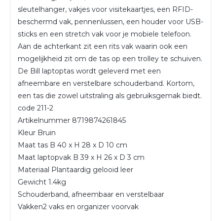
sleutelhanger, vakjes voor visitekaartjes, een RFID-
beschermd vak, pennenlussen, een houder voor USB-
sticks en een stretch vak voor je mobiele telefoon.
Aan de achterkant zit een rits vak waarin ook een
mogelijkheid zit om de tas op een trolley te schuiven.
De Bill laptoptas wordt geleverd met een
afneembare en verstelbare schouderband. Kortom,
een tas die zowel uitstraling als gebruiksgemak biedt.
code
211-2
Artikelnummer
8719874261845
Kleur
Bruin
Maat tas
B 40 x H 28 x D 10 cm
Maat laptopvak
B 39 x H 26 x D 3 cm
Materiaal
Plantaardig gelooid leer
Gewicht
1.4kg
Schouderband, afneembaar en verstelbaar
Vakken
2 vaks en organizer voorvak