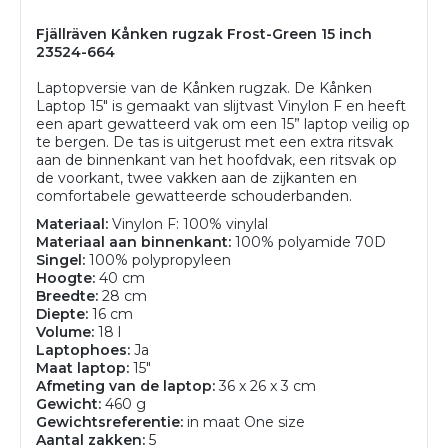
Fjällräven Kånken rugzak Frost-Green 15 inch
23524-664
Laptopversie van de Kånken rugzak. De Kånken
Laptop 15" is gemaakt van slijtvast Vinylon F en heeft
een apart gewatteerd vak om een 15” laptop veilig op
te bergen. De tas is uitgerust met een extra ritsvak
aan de binnenkant van het hoofdvak, een ritsvak op
de voorkant, twee vakken aan de zijkanten en
comfortabele gewatteerde schouderbanden.
Materiaal:
Vinylon F: 100% vinylal
Materiaal aan binnenkant:
100% polyamide 70D
Singel:
100% polypropyleen
Hoogte:
40 cm
Breedte:
28 cm
Diepte:
16 cm
Volume:
18 l
Laptophoes:
Ja
Maat laptop:
15"
Afmeting van de laptop:
36 x 26 x 3 cm
Gewicht:
460 g
Gewichtsreferentie:
in maat One size
Aantal zakken:
5