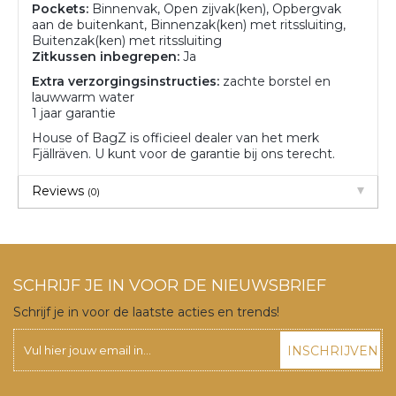
Pockets:
Binnenvak, Open zijvak(ken), Opbergvak
aan de buitenkant, Binnenzak(ken) met ritssluiting,
Buitenzak(ken) met ritssluiting
Zitkussen inbegrepen:
Ja
Extra verzorgingsinstructies:
zachte borstel en
lauwwarm water
1 jaar garantie
House of BagZ is officieel dealer van het merk
Fjällräven. U kunt voor de garantie bij ons terecht.
Reviews
(0)
SCHRIJF JE IN VOOR DE NIEUWSBRIEF
Schrijf je in voor de laatste acties en trends!
INSCHRIJVEN