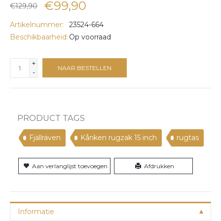
€99,90
€129,90
Artikelnummer:
23524-664
Beschikbaarheid:
Op voorraad
+
NAAR BESTELLEN
-
PRODUCT TAGS
Fjällräven
Kånken rugzak 15 inch
rugtas
Aan verlanglijst toevoegen
Afdrukken
Informatie