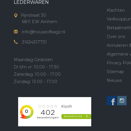
LEDERWAREN
Klachten
Rijnstraat 30
Verkooppun
6811 EW Arnhem
Betaalmet
info@houseofbagz.nl
Over ons
31634317731
Annuleren 
Algemene 
Maandag Gesloten
Privacy Poli
Di t/m vr: 10.00 - 17.30
Sitemap
Zaterdag: 10.00 - 17.00
Nieuws
Zondag: 13.00 - 17.00