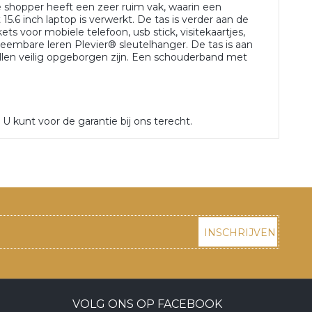
e shopper heeft een zeer ruim vak, waarin een
15.6 inch laptop is verwerkt. De tas is verder aan de
ts voor mobiele telefoon, usb stick, visitekaartjes,
eembare leren Plevier® sleutelhanger. De tas is aan
ullen veilig opgeborgen zijn. Een schouderband met
 U kunt voor de garantie bij ons terecht.
INSCHRIJVEN
VOLG ONS OP FACEBOOK