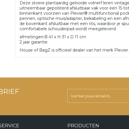
Deze stoere plantaardig gelooide volnerf leren vintag
uitneembaar gepolsterd afsluitbaar vak voor een 15 tot 
binnenkant voorzien van Plevier® multifunctional pocke
pennen, optische muis/adapter, bekabeling en een afn
de bovenkant afsluitbaar met een rits, waardoor je sp
comfortabele schouderpad wordt meegeleverd.
afmetingen:B 41 x H 31 x D 11 cm
2 jaar garantie
House of BagZ is officieel dealer van het merk Plevier.
BRIEF
SERVICE
PRODUCTEN