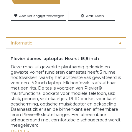
Aan verlanglijst toevoegen
Afdrukken
Informatie
Plevier dames laptoptas Hearst 15,6 inch
Deze mooi uitgewerkte plantaardig gelooide en
gewaxte volnerf rundleren damestas heeft 3 ruime
hoofdvakken, waarbij het achterste vak gewatteerd is
voor een 15.6 inch laptop. Elk hoofdvak is afsluitbaar
met een rits. De tas is voorzien van Plevier®
multifunctional pockets voor mobiele telefoon, usb
stick, pennen, visitekaartjes, RFID pocket voor kaart
bescherming, optische muis/adapter en bekabeling.
Daarnaast zit er aan de binnenkant een afneembare
leren Plevier® sleutelhanger. Een afneembare
schouderband met comfortabele schouderpad wordt
meegeleverd.
DETAILS