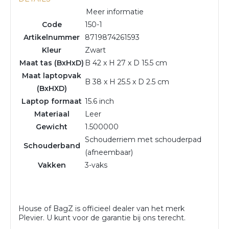
Meer informatie
Code
150-1
Artikelnummer
8719874261593
Kleur
Zwart
Maat tas (BxHxD)
B 42 x H 27 x D 15.5 cm
Maat laptopvak
B 38 x H 25.5 x D 2.5 cm
(BxHXD)
Laptop formaat
15.6 inch
Materiaal
Leer
Gewicht
1.500000
Schouderriem met schouderpad
Schouderband
(afneembaar)
Vakken
3-vaks
House of BagZ is officieel dealer van het merk
Plevier. U kunt voor de garantie bij ons terecht.