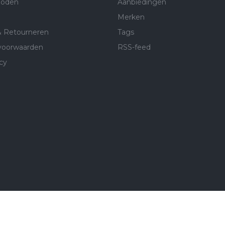
hoden
Aanbiedingen
Merken
& Retourneren
Tags
voorwaarden
RSS-feed
cy
htspeed
| Implemented by
Online ID