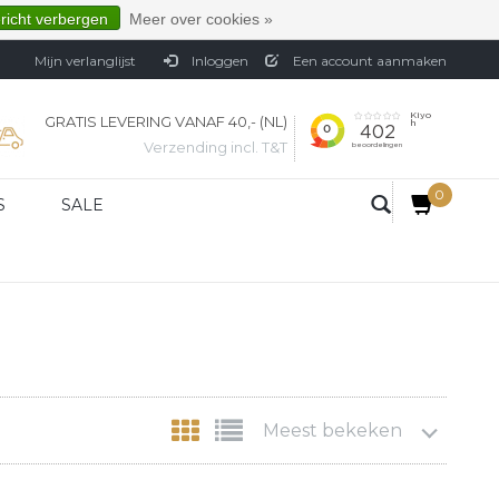
ericht verbergen
Meer over cookies »
Mijn verlanglijst
Inloggen
Een account aanmaken
GRATIS LEVERING VANAF 40,- (NL)
Verzending incl. T&T
0
S
SALE
Meest bekeken