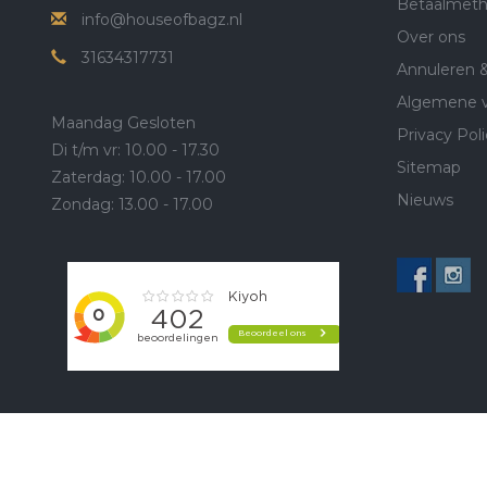
Betaalmet
info@houseofbagz.nl
Over ons
31634317731
Annuleren 
Algemene 
Maandag Gesloten
Privacy Poli
Di t/m vr: 10.00 - 17.30
Sitemap
Zaterdag: 10.00 - 17.00
Nieuws
Zondag: 13.00 - 17.00
© Copyright 2026 House of BagZ Bonnier Lederwaren - Powered
Lig