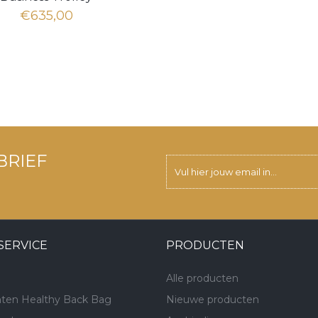
€635,00
BRIEF
SERVICE
PRODUCTEN
Alle producten
ten Healthy Back Bag
Nieuwe producten