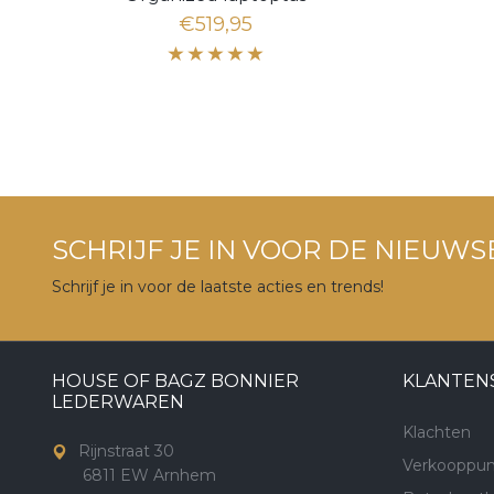
€519,95
SCHRIJF JE IN VOOR DE NIEUWS
Schrijf je in voor de laatste acties en trends!
HOUSE OF BAGZ BONNIER
KLANTEN
LEDERWAREN
Klachten
Rijnstraat 30
Verkooppun
6811 EW Arnhem