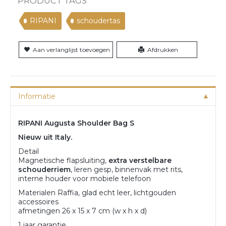
PRODUCT TAGS
RIPANI
schoudertas
Aan verlanglijst toevoegen
Afdrukken
Informatie
RIPANI Augusta Shoulder Bag S
Nieuw uit Italy.
Detail
Magnetische flapsluiting,
extra verstelbare
schouderriem
, leren gesp, binnenvak met rits,
interne houder voor mobiele telefoon
Materialen Raffia, glad echt leer, lichtgouden
accessoires
afmetingen 26 x 15 x 7 cm (w x h x d)
1 jaar garantie