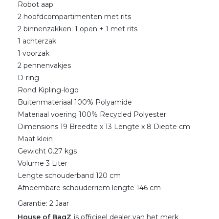
Robot aap
2 hoofdcompartimenten met rits
2 binnenzakken: 1 open + 1 met rits
1 achterzak
1 voorzak
2 pennenvakjes
D-ring
Rond Kipling-logo
Buitenmateriaal
100% Polyamide
Materiaal voering
100% Recycled Polyester
Dimensions
19 Breedte x 13 Lengte x 8 Diepte cm
Maat
klein
Gewicht
0.27 kgs
Volume
3 Liter
Lengte schouderband
120 cm
Afneembare schouderriem lengte
146 cm
Garantie: 2 Jaar
House of BagZ i
s officieel dealer van het merk