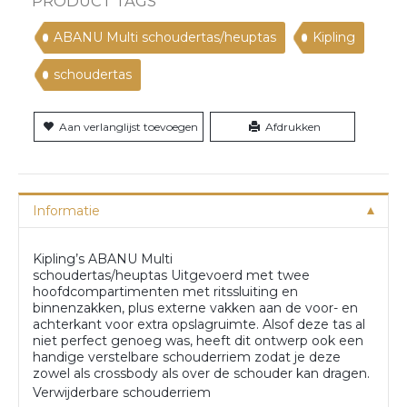
PRODUCT TAGS
ABANU Multi schoudertas/heuptas
Kipling
schoudertas
Aan verlanglijst toevoegen
Afdrukken
Informatie
Kipling’s ABANU Multi
schoudertas/heuptas Uitgevoerd met twee
hoofdcompartimenten met ritssluiting en
binnenzakken, plus externe vakken aan de voor- en
achterkant voor extra opslagruimte. Alsof deze tas al
niet perfect genoeg was, heeft dit ontwerp ook een
handige verstelbare schouderriem zodat je deze
zowel als crossbody als over de schouder kan dragen.
Verwijderbare schouderriem