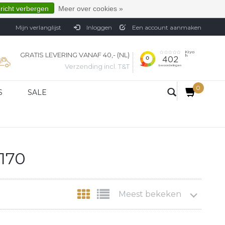
ericht verbergen
Meer over cookies »
Mijn verlanglijst
Inloggen
Een account aanmaken
GRATIS LEVERING VANAF 40,- (NL)
Verzending incl. T&T
0
S
SALE
1170
Meest bekeken