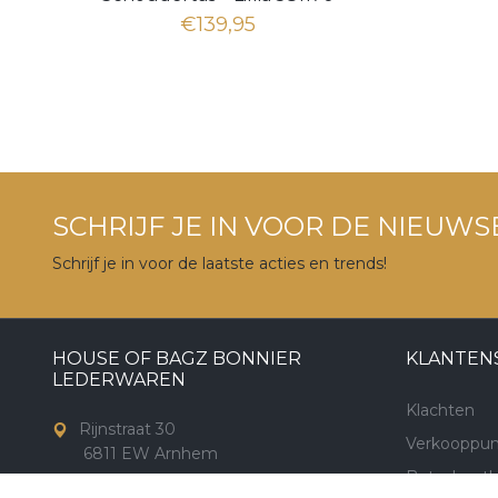
€139,95
SCHRIJF JE IN VOOR DE NIEUWS
Schrijf je in voor de laatste acties en trends!
HOUSE OF BAGZ BONNIER
KLANTEN
LEDERWAREN
Klachten
Rijnstraat 30
Verkooppun
6811 EW Arnhem
Betaalmet
info@houseofbagz.nl