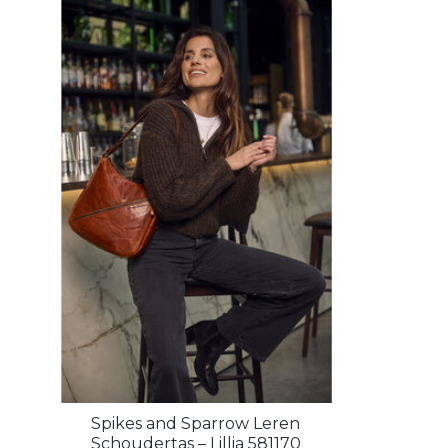
Spikes and Sparrow Leren
Schoudertas – Lillia 581170