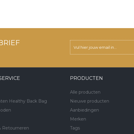
BRIEF
SERVICE
PRODUCTEN
Alle producten
ten Healthy Back Bag
Nieuwe producten
hoden
Aanbiedingen
Merken
& Retourneren
Tags