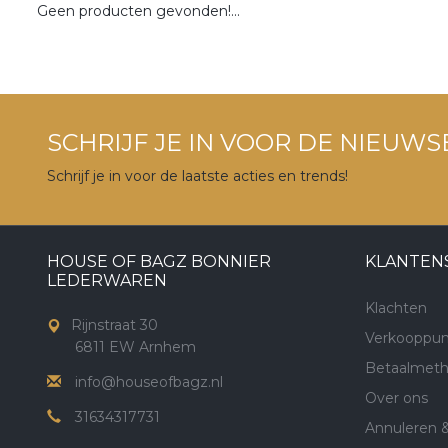
Geen producten gevonden!...
SCHRIJF JE IN VOOR DE NIEUWS
Schrijf je in voor de laatste acties en trends!
HOUSE OF BAGZ BONNIER
KLANTEN
LEDERWAREN
Klachten
Rijnstraat 30
Verkooppun
6811 EW Arnhem
Betaalmet
info@houseofbagz.nl
Over ons
31634317731
Annuleren 