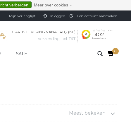
ericht verbergen
Meer over cookies »
Mijn verlanglijst
Inloggen
Een account aanmaken
GRATIS LEVERING VANAF 40,- (NL)
Verzending incl. T&T
0
S
SALE
Meest bekeken