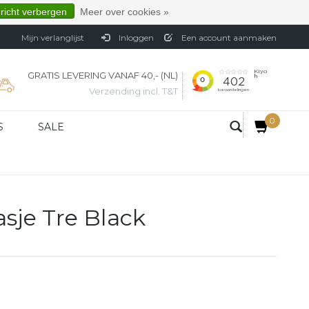
ericht verbergen
Meer over cookies »
Mijn verlanglijst
Inloggen
Een account aanmaken
GRATIS LEVERING VANAF 40,- (NL)
Verzending incl. T&T
0
S
SALE
sje Tre Black