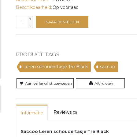
Beschikbaarheid:
Op voorraad
+
NAAR BESTELLEN
-
PRODUCT TAGS
Leren schoudertasje Tre Black
saccoo
Aan verlanglijst toevoegen
Afdrukken
Reviews
Informatie
(0)
Saccoo Leren schoudertasje Tre Black