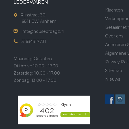
LEDERWAREN
Klachten
Rijnstraat 30
Verkooppun
6811 EW Arnhem
Betaalmet
info@houseofbagz.nl
Over ons
31634317731
Annuleren 
Algemene 
Maandag Gesloten
Privacy Poli
Di t/m vr: 10.00 - 17.30
Sitemap
Zaterdag: 10.00 - 17.00
Nieuws
Zondag: 13.00 - 17.00