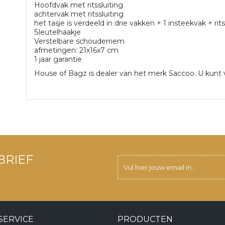
Hoofdvak met ritssluiting
achtervak met ritssluiting
het tasje is verdeeld in drie vakken + 1 insteekvak + r
Sleutelhaakje
Verstelbare schouderriem
afmetingen: 21x16x7 cm
1 jaar garantie
House of Bagz is dealer van het merk Saccoo. U kunt v
BRIEF
SERVICE
PRODUCTEN