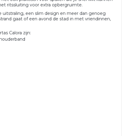
t ritssluiting voor extra opbergruimte.
le uitstraling, een slim design en meer dan genoeg
 strand gaat of een avond de stad in met vriendinnen,
as Calora zijn:
chouderband
n