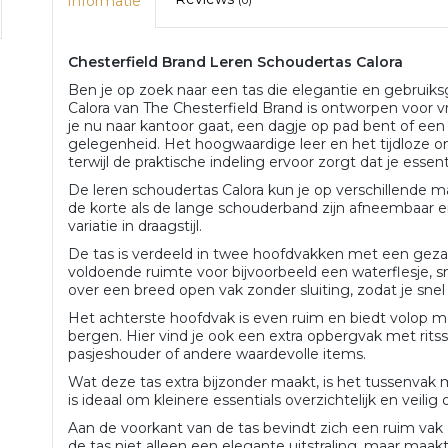
Informatie
(0)
Chesterfield Brand Leren Schoudertas Calora
Ben je op zoek naar een tas die elegantie en gebrui
Calora van The Chesterfield Brand is ontworpen voor vro
je nu naar kantoor gaat, een dagje op pad bent of een a
gelegenheid. Het hoogwaardige leer en het tijdloze ont
terwijl de praktische indeling ervoor zorgt dat je essent
De leren schoudertas Calora kun je op verschillende m
de korte als de lange schouderband zijn afneembaar en v
variatie in draagstijl.
De tas is verdeeld in twee hoofdvakken met een gezame
voldoende ruimte voor bijvoorbeeld een waterflesje, s
over een breed open vak zonder sluiting, zodat je snel b
Het achterste hoofdvak is even ruim en biedt volop m
bergen. Hier vind je ook een extra opbergvak met ritssl
pasjeshouder of andere waardevolle items.
Wat deze tas extra bijzonder maakt, is het tussenvak m
is ideaal om kleinere essentials overzichtelijk en veilig
Aan de voorkant van de tas bevindt zich een ruim vak 
de tas niet alleen een elegante uitstraling, maar maakt