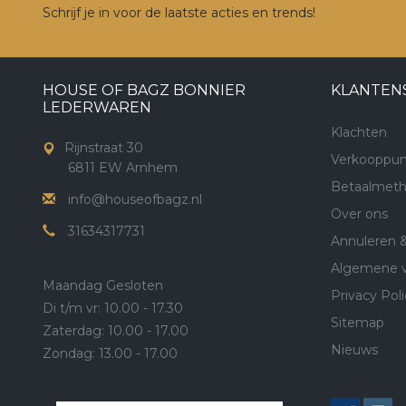
Schrijf je in voor de laatste acties en trends!
HOUSE OF BAGZ BONNIER
KLANTEN
LEDERWAREN
Klachten
Rijnstraat 30
Verkooppun
6811 EW Arnhem
Betaalmet
info@houseofbagz.nl
Over ons
31634317731
Annuleren 
Algemene 
Maandag Gesloten
Privacy Poli
Di t/m vr: 10.00 - 17.30
Sitemap
Zaterdag: 10.00 - 17.00
Nieuws
Zondag: 13.00 - 17.00