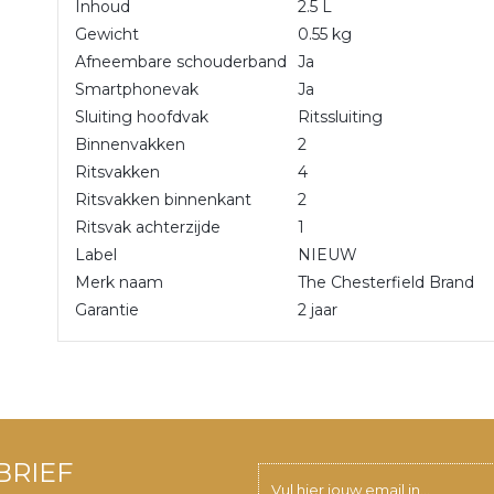
Inhoud
2.5 L
Gewicht
0.55 kg
Afneembare schouderband
Ja
Smartphonevak
Ja
Sluiting hoofdvak
Ritssluiting
Binnenvakken
2
Ritsvakken
4
Ritsvakken binnenkant
2
Ritsvak achterzijde
1
Label
NIEUW
Merk naam
The Chesterfield Brand
Garantie
2 jaar
BRIEF