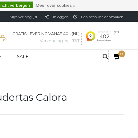
ericht verbergen
Meer over cookies »
Mijn verlanglijst
Inloggen
Een account aanmaken
GRATIS LEVERING VANAF 40,- (NL)
Verzending incl. T&T
0
S
SALE
udertas Calora