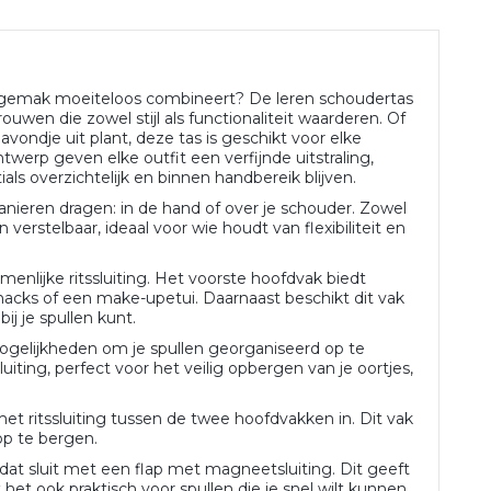
ksgemak moeiteloos combineert? De leren schoudertas
uwen die zowel stijl als functionaliteit waarderen. Of
vondje uit plant, deze tas is geschikt voor elke
werp geven elke outfit een verfijnde uitstraling,
ials overzichtelijk en binnen handbereik blijven.
anieren dragen: in de hand of over je schouder. Zowel
erstelbaar, ideaal voor wie houdt van flexibiliteit en
nlijke ritssluiting. Het voorste hoofdvak biedt
nacks of een make-upetui. Daarnaast beschikt dit vak
ij je spullen kunt.
ogelijkheden om je spullen georganiseerd op te
uiting, perfect voor het veilig opbergen van je oortjes,
et ritssluiting tussen de twee hoofdvakken in. Dit vak
 op te bergen.
dat sluit met een flap met magneetsluiting. Dit geeft
 het ook praktisch voor spullen die je snel wilt kunnen