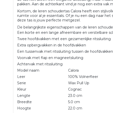
pakken. Aan de achterkant vind je nog een extra vak me
Kortom, de leren schoudertas Calora heeft een stijlvol
ruimte voor al je essentials. Of je nu een dag naar het
deze tas is jouw perfecte metgezel.
De belangrijkste eigenschappen van de leren schoudert
Een korte en een lange afneembare en verstelbare s
Twee hoofdvakken met een gezamenlijke ritssluiting
Extra opbergvakken in de hoofdvakken
Een tussenvak met ritssluiting tussen de hoofdvakke
Voorvak met flap en magneetsluiting
Achtervak met ritssluiting
Model naam
Calora
Leer
100% Volnerfleer
Serie
Wax Pull Up
Kleur
Cognac
Lengte
23.0 cm
Breedte
5.0 cm
Hoogte
22.0 cm