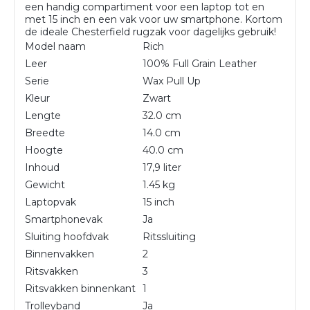
een handig compartiment voor een laptop tot en
met 15 inch en een vak voor uw smartphone. Kortom
de ideale Chesterfield rugzak voor dagelijks gebruik!
Model naam
Rich
Leer
100% Full Grain Leather
Serie
Wax Pull Up
Kleur
Zwart
Lengte
32.0 cm
Breedte
14.0 cm
Hoogte
40.0 cm
Inhoud
17,9 liter
Gewicht
1.45 kg
Laptopvak
15 inch
Smartphonevak
Ja
Sluiting hoofdvak
Ritssluiting
Binnenvakken
2
Ritsvakken
3
Ritsvakken binnenkant
1
Trolleyband
Ja