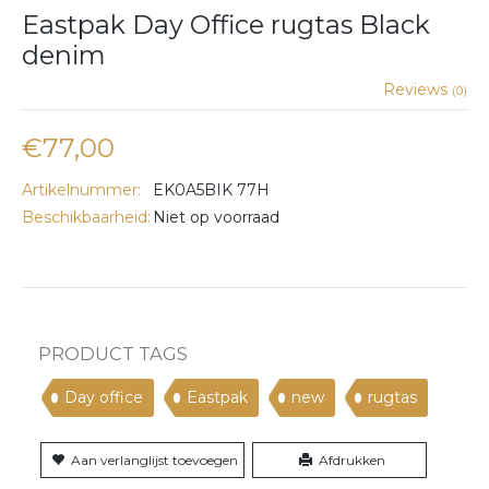
Eastpak Day Office rugtas Black
denim
Reviews
(0)
€77,00
Artikelnummer:
EK0A5BIK 77H
Beschikbaarheid:
Niet op voorraad
PRODUCT TAGS
Day office
Eastpak
new
rugtas
Aan verlanglijst toevoegen
Afdrukken